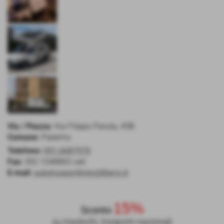
Via / Piazza:
Via Filippo Paruta, 45B
Comune:
Palermo
Telefono:
091.6687970
Fax:
392.1048865 cell.
E-mail:
autotrasportimin@libero.it
15%
Sconto
su traslochi, trasporti nazionali