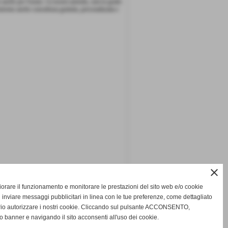
o anche per l'uomo. La nostra azienda, sarà in grado
rniremo anche consulenza gratuita, personalizzata e
close
gliorare il funzionamento e monitorare le prestazioni del sito web e/o cookie
 inviare messaggi pubblicitari in linea con le tue preferenze, come dettagliato
rio autorizzare i nostri cookie. Cliccando sul pulsante ACCONSENTO,
o banner e navigando il sito acconsenti all'uso dei cookie.
successivo >>