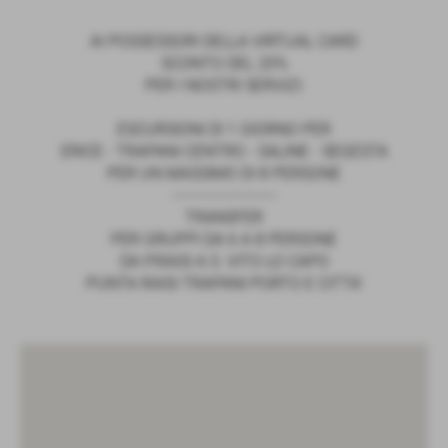
AI POSSESSORI DELLA VIRTUAL CARD
SCONTO DEL 20%
PER I NOSTRI SERVIZI:
ESCURSIONI DI 1 GIORNO PER
ERICE - TRAPANI CENTRO - SALINE - SEGESTA
PER UN MASSIMO DI 8 PERSONE
---------------------
TRANSFER
PER GRUPPI DA 6 A 8 PERSONE
DA P.RAISI A S. VITO LO CAPO
PUNTA RAISI TRAPANI PORTO E CITTA'