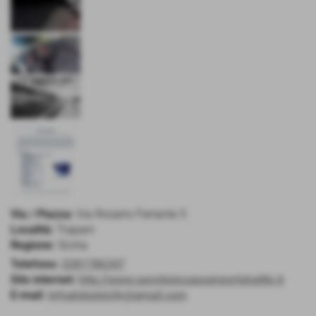
Via / Piazza:
Via Rosario Ferrante 5
Località:
Trapani
Regione:
Sicilia
Telefono:
3281786347
Sito internet:
http://www.sanvitolocapoairportshattle.it
E-mail:
infoglobalsicily@gmail.com